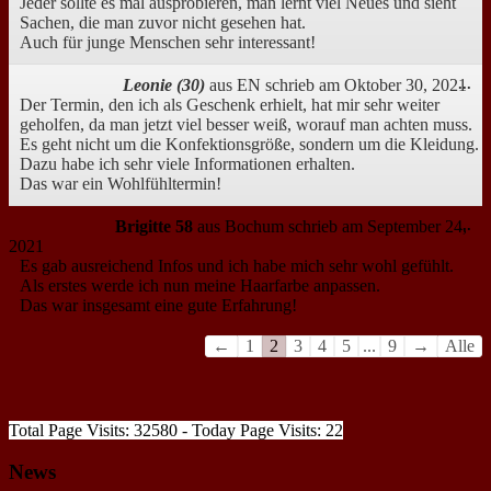
Jeder sollte es mal ausprobieren, man lernt viel Neues und sieht
Sachen, die man zuvor nicht gesehen hat.
Auch für junge Menschen sehr interessant!
Di
Leonie (30)
aus
EN
schrieb am
Oktober 30, 2021
...
Me
Der Termin, den ich als Geschenk erhielt, hat mir sehr weiter
ei
geholfen, da man jetzt viel besser weiß, worauf man achten muss.
Es geht nicht um die Konfektionsgröße, sondern um die Kleidung.
Dazu habe ich sehr viele Informationen erhalten.
Das war ein Wohlfühltermin!
Di
Brigitte 58
aus
Bochum
schrieb am
September 24,
...
Me
2021
ei
Es gab ausreichend Infos und ich habe mich sehr wohl gefühlt.
Als erstes werde ich nun meine Haarfarbe anpassen.
Das war insgesamt eine gute Erfahrung!
Navigation
←
1
2
3
4
5
...
9
→
Alle
der
Gästebuchliste
Total Page Visits: 32580 - Today Page Visits: 22
News