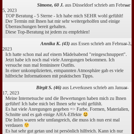
Di
Simone, 60 J.
aus
Düsseldorf
schrieb am
Februar
...
Me
5, 2023
ei
TOP Beratung - 5 Sterne - Ich habe mich SEHR wohl gefühlt!
Der Termin mit Ihnen hat mir sehr weitergeholfen und einige
Überraschungen bereit gehalten.
Diese Top-Beratung ist jedem zu empfehlen!
Di
Annika K. (43)
aus
Essen
schrieb am
Februar 3,
...
Me
2023
ei
Ich hatte schon mal auf einem Mädelsabend "reingeschnuppert".
Jetzt habe ich noch mal viele Anregungen bekommen. Ich
versuche nun mal femininere Outfits.
In einer unkomplizierten, entspannten Atmosphäre gab es viele
hilfreiche Informationen mit praktischen Tipps.
Di
Birgit S. (46)
aus
Leverkusen
schrieb am
Januar
...
Me
17, 2023
ei
Meine Internetsuche und die Bewertungen haben mich zu Ihnen
geführt! Ich habe mich bei Ihnen sehr wohl gefühlt.
Es hat viele Anregungen gegeben => Farbe, Formen, Materialien,
Schnitte und es gab einige AHA-Effekte
Die Infos waren sehr umfangreich, die muss ich nun erst mal
verdauen
Es hat sehr gut getan und ist persönlich hilfreich. Kann ich nur