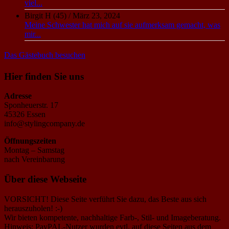
viel...
Birgit H (45)
/
März 23, 2024
Meine Schwester hat mich auf sie aufmerksam gemacht, was
mir...
Das Gästebuch besuchen
Hier finden Sie uns
Adresse
Sponheuerstr. 17
45326 Essen
info@stylingcompany.de
Öffnungszeiten
Montag – Samstag
nach Vereinbarung
Über diese Webseite
VORSICHT! Diese Seite verführt Sie dazu, das Beste aus sich
herauszuholen! :-)
Wir bieten kompetente, nachhaltige Farb-, Stil- und Imageberatung.
Hinweis: PayPAL-Nutzer wurden evtl. auf diese Seiten aus dem