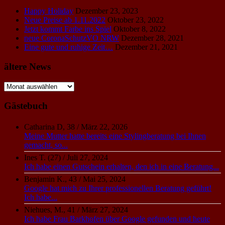
Happy Holiday
Dezember 23, 2023
Neue Preise ab 1.11.2022
Oktober 23, 2022
Jetzt kommt Farbe ins Spiel
Oktober 8, 2022
neue CoronaSchutzVO NRW
Dezember 28, 2021
Eine gute und ruhige Zeit…
Dezember 21, 2021
ältere News
ältere
News
Gästebuch
Catharina D, 38
/
März 22, 2026
Meine Mutter hatte bereits eine Stylingberatung bei Ihnen
gemacht, so...
Ines T. (27)
/
Juli 27, 2024
Ich habe einen Gutschein erhalten, den ich in eine Beratung...
Benjamin K., 43
/
Mai 25, 2024
Google hat mich zu Ihrer professionellen Beratung geführt!
Ich habe...
Niehues, M., 41
/
März 27, 2024
Ich habe Frau Barkhofen über Google gefunden und heute