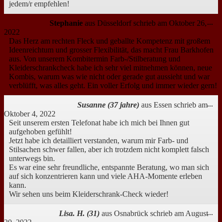
jedem/r empfehlen!
Di
Stephanie
aus
Düsseldorf
schrieb am
Oktober 26,
...
Me
2022
ei
Das Herz am rechten Fleck und geballte Kompetenz mit großem
Ideenreichtum und grosser Flexibilität, das macht Frau Barkhofen
aus. Von unserem Kombitermin Farb-/Stilberatung und
Kleiderschrankcheck habe ich sehr viel mitnehmen können, neue
Kombis, warum was wie nicht oder gerade gut aussieht und war
verblüfft, was alles geht. Ein voller Erfolg und immer wieder gern!
Di
Susanne (37 jahre)
aus
Essen
schrieb am
...
Me
Oktober 4, 2022
ei
Seit unserem ersten Telefonat habe ich mich bei Ihnen gut
aufgehoben gefühlt!
Jetzt habe ich detailliert verstanden, warum mir Farb- und
Stilsachen schwer fallen, aber ich trotzdem nicht komplett falsch
unterwegs bin.
Es war eine sehr freundliche, entspannte Beratung, wo man sich
auf sich konzentrieren kann und viele AHA-Momente erleben
kann.
Wir sehen uns beim Kleiderschrank-Check wieder!
Di
Lisa. H. (31)
aus
Osnabrück
schrieb am
August
...
Me