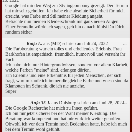
20, 2022
ei
Google hat mir den Weg zur Stylingcompany gezeigt. Der Termin
hat mir sehr geholfen. Ich habe eine absolute Sicherheit für mich
erreicht, was Farbe und Stil meiner Kleidung angeht.
Betrachte nun meinen Kleiderschrank mit ganz neuen Augen.
Einer Freundin würde ich sagen, geh hin danach fühlst Du Dich
rundum sicher
Di
Katja L.
aus
(MD)
schrieb am
Juli 24, 2022
...
Me
Die Farbberatung war ein tolles und erhellendes Erlebnis. Frau
ei
Barkhofen ist empathisch, freundlich, humorvoll und versteht ihr
Fach.
Ich habe nicht nur Hintergrundwissen, sondern vor allem Klarheit,
welche Farben "meine" sind, erlangen dürfen.
Ein Erlebnis und eine Erkenntnis für jeden Menschen, der sich
fragt, warum kaufe ich immer die gleiche Farbe und wieso sind da
Klamotten im Schrank, die ich nie anziehe.
Super
Di
Anja 35 J.
aus
Duisburg
schrieb am
Juni 28, 2022
...
Me
Die Google Recherche hat mich zu Ihnen geführt.
ei
Ich bin mir jetzt sicherer bei der Wahl meiner Kleidung. Die
Beratung war kompetent und hat mir wirklich weiter geholfen.
Obwohl ich vor dem Termin noch Bedenken hatte, habe ich mich
bei dem Termin wohl gefühlt.