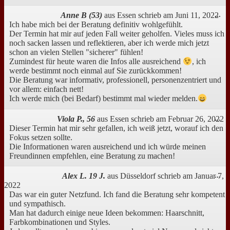
Di
Anne B (53)
aus
Essen
schrieb am
Juni 11, 2022
...
Me
Ich habe mich bei der Beratung definitiv wohlgefühlt.
ei
Der Termin hat mir auf jeden Fall weiter geholfen. Vieles muss ich
noch sacken lassen und reflektieren, aber ich werde mich jetzt
schon an vielen Stellen "sicherer" fühlen!
Zumindest für heute waren die Infos alle ausreichend
, ich
werde bestimmt noch einmal auf Sie zurückkommen!
Die Beratung war informativ, professionell, personenzentriert und
vor allem: einfach nett!
Ich werde mich (bei Bedarf) bestimmt mal wieder melden.
Di
Viola P., 56
aus
Essen
schrieb am
Februar 26, 2022
...
Me
Dieser Termin hat mir sehr gefallen, ich weiß jetzt, worauf ich den
ei
Fokus setzen sollte.
Die Informationen waren ausreichend und ich würde meinen
Freundinnen empfehlen, eine Beratung zu machen!
Di
Alex L. 19 J.
aus
Düsseldorf
schrieb am
Januar 7,
...
Me
2022
ei
Das war ein guter Netzfund. Ich fand die Beratung sehr kompetent
und sympathisch.
Man hat dadurch einige neue Ideen bekommen: Haarschnitt,
Farbkombinationen und Styles.