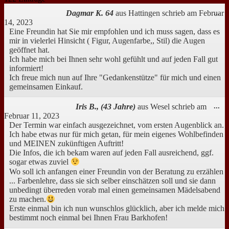
Gästebuchliste
Di
Dagmar K. 64
aus
Hattingen
schrieb am
Februar
...
Me
14, 2023
ei
Eine Freundin hat Sie mir empfohlen und ich muss sagen, dass es
mir in vielerlei Hinsicht ( Figur, Augenfarbe,, Stil) die Augen
geöffnet hat.
Ich habe mich bei Ihnen sehr wohl gefühlt und auf jeden Fall gut
informiert!
Ich freue mich nun auf Ihre "Gedankenstütze" für mich und einen
gemeinsamen Einkauf.
Di
Iris B., (43 Jahre)
aus
Wesel
schrieb am
...
Me
Februar 11, 2023
ei
Der Termin war einfach ausgezeichnet, vom ersten Augenblick an.
Ich habe etwas nur für mich getan, für mein eigenes Wohlbefinden
und MEINEN zukünftigen Auftritt!
Die Infos, die ich bekam waren auf jeden Fall ausreichend, ggf.
sogar etwas zuviel
Wo soll ich anfangen einer Freundin von der Beratung zu erzählen
... Farbenlehre, dass sie sich selber einschätzen soll und sie dann
unbedingt überreden vorab mal einen gemeinsamen Mädelsabend
zu machen.
Erste einmal bin ich nun wunschlos glücklich, aber ich melde mich
bestimmt noch einmal bei Ihnen Frau Barkhofen!