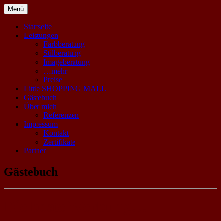
Springe
Menü
zum
Entdecken Sie Ihre Schokoladenseite!
Styling Company
Inhalt
Startseite
Leistungen
Farbberatung
Stilberatung
Imageberatung
…mehr
Preise
Little SHOPPING MALL
Gästebuch
Über mich
Referenzen
Impressum
Kontakt
Zertifikate
Partner
Gästebuch
Die beste Werbung…