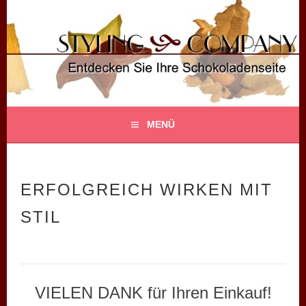
Springe
zum
Inhalt
STYLING COMPANY
ENTDECKEN SIE IHRE SCHOKOLADENSEITE!
MENÜ
ERFOLGREICH WIRKEN MIT
STIL
VIELEN DANK für Ihren Einkauf!