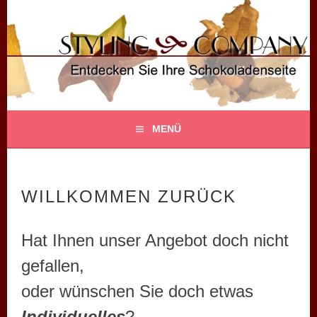
Springe
zum
Inhalt
STYLING COMPANY
ENTDECKEN SIE IHRE SCHOKOLADENSEITE!
MENÜ
WILLKOMMEN ZURÜCK
Hat Ihnen unser Angebot doch nicht
gefallen,
oder wünschen Sie doch etwas
Individuelles
?