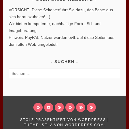
VORSICHT! Diese Seite verführt Sie dazu, das Beste aus
sich herauszuholen! :-)
Wir bieten kompetente, nachhaltige Farb-, Stil- und
Imageberatung.
Hinweis: PayPAL-Nutzer wurden evtl. auf diese Seiten aus
dem alten Web umgeleitet!
SUCHEN
Suchen
nach:
FACEBOOK
EMAIL
IMPRESSUM
PRIVATSPHÄRE-
HISTORIE
EINWILLIGUNGEN
EINSTELLUNGEN
DER
WIDERRUFEN
STOLZ PRÄSENTIERT VON WORDPRESS
|
ÄNDERN
PRIVATSPHÄRE-
THEME: SELA VON
WORDPRESS.COM
.