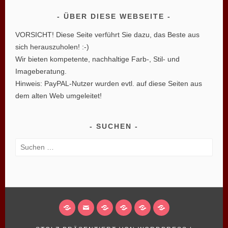
ÜBER DIESE WEBSEITE
VORSICHT! Diese Seite verführt Sie dazu, das Beste aus
sich herauszuholen! :-)
Wir bieten kompetente, nachhaltige Farb-, Stil- und
Imageberatung.
Hinweis: PayPAL-Nutzer wurden evtl. auf diese Seiten aus
dem alten Web umgeleitet!
SUCHEN
Suchen
nach:
FACEBOOK
EMAIL
IMPRESSUM
PRIVATSPHÄRE-
HISTORIE
EINWILLIGUNGEN