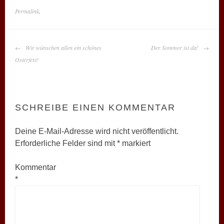
Permalink
.
BEITRAGS-
Wir wünschen allen ein schönes
Der Sommer ist da!
NAVIGATION
Osterfest!
SCHREIBE EINEN KOMMENTAR
Deine E-Mail-Adresse wird nicht veröffentlicht.
Erforderliche Felder sind mit
*
markiert
Kommentar
*