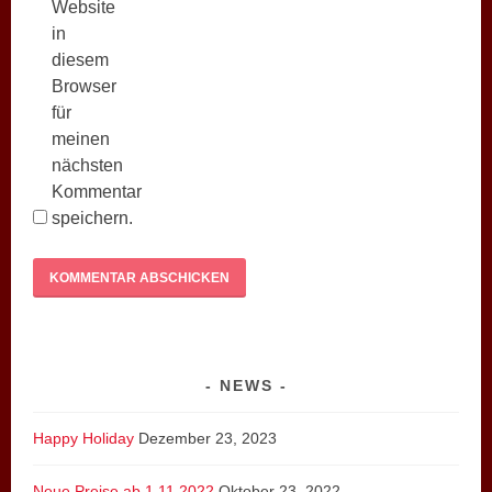
Website
in
diesem
Browser
für
meinen
nächsten
Kommentar
speichern.
NEWS
Happy Holiday
Dezember 23, 2023
Neue Preise ab 1.11.2022
Oktober 23, 2022