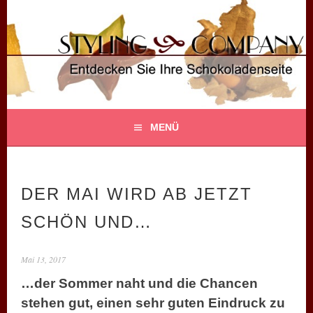
Springe
zum
Inhalt
STYLING COMPANY
ENTDECKEN SIE IHRE SCHOKOLADENSEITE!
MENÜ
DER MAI WIRD AB JETZT
SCHÖN UND…
Mai 13, 2017
…der Sommer naht und die Chancen
stehen gut, einen sehr guten Eindruck zu