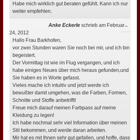
Habe mich wirklich gut beraten gefühlt. Kann ich nur
EIN-/
weiter empfehlen.
Anke Eckerle
schrieb am
Februar
DIESE
...
24, 2012
META
Hallo Frau Barkhofen,
EIN-/
vor zwei Stunden waren Sie noch bei mir, und ich bin
begeistert.
Der Vormittag ist wie im Flug vergangen, und ich
habe einiges Neues über mich heraus gefunden,und
Sie haben es in Worte gefasst.
Vieles mache ich intuitiv und jetzt werde ich
bewußter damit umgehen, was die Farben, Formen,
Schnitte und Stoffe anbetrifft!
Freue mich darauf meinen Farbpass auf meine
Kleidung zu legen!
Ich habe nochmal sehr viel Information über meinen
Stil bekommen, und werde daran arbeiten.
Mir hat es mit Ihnen sehr gut gefallen, und hoffe, dass