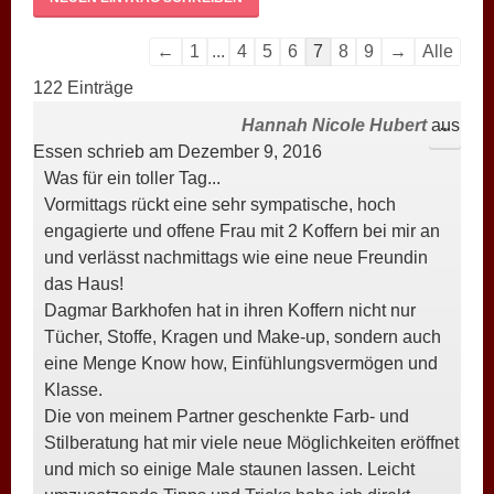
Navigation
←
1
...
4
5
6
7
8
9
→
Alle
der
122 Einträge
Gästebuchliste
Hannah Nicole Hubert
aus
DIESE
...
Essen
schrieb am
Dezember 9, 2016
META
Was für ein toller Tag...
EIN-/
Vormittags rückt eine sehr sympatische, hoch
engagierte und offene Frau mit 2 Koffern bei mir an
und verlässt nachmittags wie eine neue Freundin
das Haus!
Dagmar Barkhofen hat in ihren Koffern nicht nur
Tücher, Stoffe, Kragen und Make-up, sondern auch
eine Menge Know how, Einfühlungsvermögen und
Klasse.
Die von meinem Partner geschenkte Farb- und
Stilberatung hat mir viele neue Möglichkeiten eröffnet
und mich so einige Male staunen lassen. Leicht