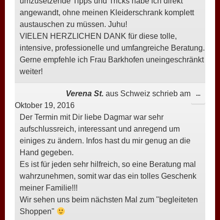
umzusetzende Tipps und Tricks habe ich direkt
angewandt, ohne meinen Kleiderschrank komplett
austauschen zu müssen. Juhu!
VIELEN HERZLICHEN DANK für diese tolle,
intensive, professionelle und umfangreiche Beratung.
Gerne empfehle ich Frau Barkhofen uneingeschränkt
weiter!
Verena St.
aus
Schweiz
schrieb am
DIESE
...
Oktober 19, 2016
META
Der Termin mit Dir liebe Dagmar war sehr
EIN-/
aufschlussreich, interessant und anregend um
einiges zu ändern. Infos hast du mir genug an die
Hand gegeben.
Es ist für jeden sehr hilfreich, so eine Beratung mal
wahrzunehmen, somit war das ein tolles Geschenk
meiner Familie!!!
Wir sehen uns beim nächsten Mal zum "begleiteten
Shoppen"