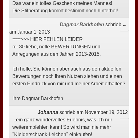
Das war ein tolles Geschenk meines Mannes!
Die Stilberatung kommt bestimmt noch hinterher!
Dagmar Barkhofen
schrieb
DIESE
...
am
Januar 1, 2013
META
===>>> HIER FEHLEN LEIDER
EIN-/
rd. 30 liebe, nette BEWERTUNGEN und
Anregungen aus den Jahren 2013-2015.
Ich hoffe, Sie können aber auch aus den aktuellen
Bewertungen noch Ihren Nutzen ziehen und einen
ersten Eindruck von mir und meiner Arbeit erhalten?
Ihre Dagmar Barkhofen
Johanna
schrieb am
November 19, 2012
DIESE
...
...ein ganz wundervolles Erlebnis, was ich nur
META
weiterempfehlen kann! So wird man nie mehr
EIN-/
"Kleiderschrank-Leichen" einkaufen!