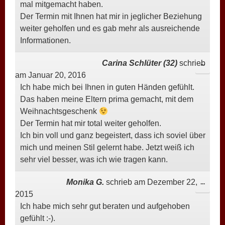
mal mitgemacht haben.
Der Termin mit Ihnen hat mir in jeglicher Beziehung
weiter geholfen und es gab mehr als ausreichende
Informationen.
Carina Schlüter (32)
schrieb
DIESE
...
am
Januar 20, 2016
META
Ich habe mich bei Ihnen in guten Händen gefühlt.
EIN-/
Das haben meine Eltern prima gemacht, mit dem
Weihnachtsgeschenk
Der Termin hat mir total weiter geholfen.
Ich bin voll und ganz begeistert, dass ich soviel über
mich und meinen Stil gelernt habe. Jetzt weiß ich
sehr viel besser, was ich wie tragen kann.
Monika G.
schrieb am
Dezember 22,
DIESE
...
2015
META
Ich habe mich sehr gut beraten und aufgehoben
EIN-/
gefühlt :-).