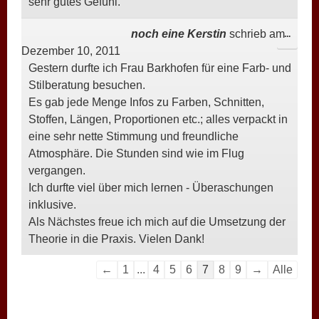
sehr gutes Gefühl.
noch eine Kerstin
schrieb am
DIESE
...
Dezember 10, 2011
META
Gestern durfte ich Frau Barkhofen für eine Farb- und
EIN-/
Stilberatung besuchen.
Es gab jede Menge Infos zu Farben, Schnitten,
Stoffen, Längen, Proportionen etc.; alles verpackt in
eine sehr nette Stimmung und freundliche
Atmosphäre. Die Stunden sind wie im Flug
vergangen.
Ich durfte viel über mich lernen - Überaschungen
inklusive.
Als Nächstes freue ich mich auf die Umsetzung der
Theorie in die Praxis. Vielen Dank!
Navigation
←
1
...
4
5
6
7
8
9
→
Alle
der
Gästebuchliste