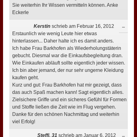
Sie weiterhin Ihr Wissen vermitteln können. Anke
Eckerle
Kerstin
schrieb am
Februar 16, 2012
DIESE
...
Erstaunlich wie wenig Leute hier etwas
META
hinterlassen... Daher halte ich es damit anders.
EIN-/
Ich habe Frau Barkhofen als Wiederholungstäterin
gebucht. Diesmal war die Einkaufsbegleitung dran.
Wie Einkaufen abläuft sollte eigentlich jeder wissen.
Ich bin aber jemand, der nur sehr ungerne Kleidung
kaufen geht.
Kurz und gut: Frau Barkhofen hat mir gezeigt, dass
das auch Spaß machen kann! Sagt eigentlich alles.
Zielsichere Griffe und ein sicheres Gefühl für Formen
und Stoffe ließen die Zeit wie im Flug vergehen.
Danke für den schönen Nachmittag und weiterhin
viel Erfolg!
Steffi, 31
schrieb am
Januar 6, 2012
DIESE
...