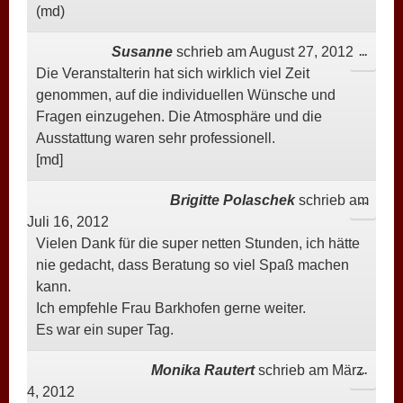
(md)
Susanne
schrieb am
August 27, 2012
DIESE
...
Die Veranstalterin hat sich wirklich viel Zeit
META
genommen, auf die individuellen Wünsche und
EIN-/
Fragen einzugehen. Die Atmosphäre und die
Ausstattung waren sehr professionell.
[md]
Brigitte Polaschek
schrieb am
DIESE
...
Juli 16, 2012
META
Vielen Dank für die super netten Stunden, ich hätte
EIN-/
nie gedacht, dass Beratung so viel Spaß machen
kann.
Ich empfehle Frau Barkhofen gerne weiter.
Es war ein super Tag.
Monika Rautert
schrieb am
März
DIESE
...
4, 2012
META