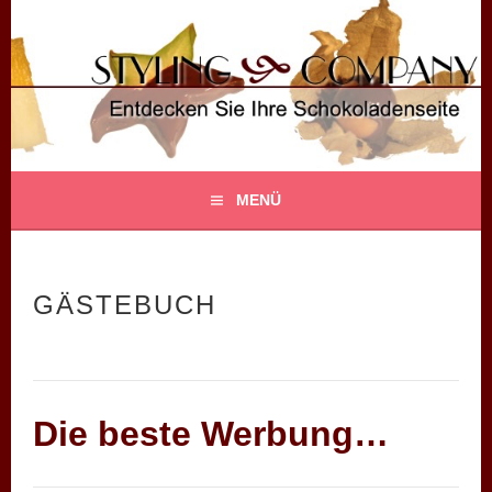
Springe
zum
Inhalt
STYLING COMPANY
ENTDECKEN SIE IHRE SCHOKOLADENSEITE!
MENÜ
GÄSTEBUCH
Die beste Werbung…