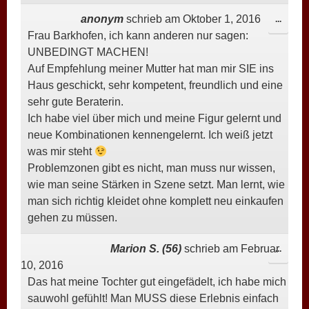
anonym
schrieb am
Oktober 1, 2016
DIESE
...
Frau Barkhofen, ich kann anderen nur sagen:
META
UNBEDINGT MACHEN!
EIN-/
Auf Empfehlung meiner Mutter hat man mir SIE ins
Haus geschickt, sehr kompetent, freundlich und eine
sehr gute Beraterin.
Ich habe viel über mich und meine Figur gelernt und
neue Kombinationen kennengelernt. Ich weiß jetzt
was mir steht
Problemzonen gibt es nicht, man muss nur wissen,
wie man seine Stärken in Szene setzt. Man lernt, wie
man sich richtig kleidet ohne komplett neu einkaufen
gehen zu müssen.
Marion S. (56)
schrieb am
Februar
DIESE
...
10, 2016
META
Das hat meine Tochter gut eingefädelt, ich habe mich
EIN-/
sauwohl gefühlt! Man MUSS diese Erlebnis einfach