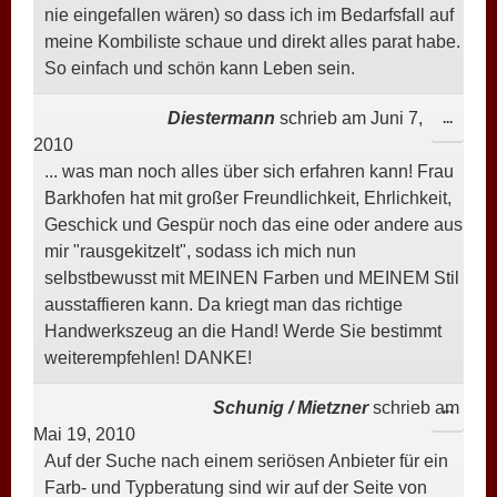
nie eingefallen wären) so dass ich im Bedarfsfall auf
meine Kombiliste schaue und direkt alles parat habe.
So einfach und schön kann Leben sein.
Diestermann
schrieb am
Juni 7,
DIESE
...
2010
META
... was man noch alles über sich erfahren kann! Frau
EIN-/
Barkhofen hat mit großer Freundlichkeit, Ehrlichkeit,
Geschick und Gespür noch das eine oder andere aus
mir "rausgekitzelt", sodass ich mich nun
selbstbewusst mit MEINEN Farben und MEINEM Stil
ausstaffieren kann. Da kriegt man das richtige
Handwerkszeug an die Hand! Werde Sie bestimmt
weiterempfehlen! DANKE!
Schunig / Mietzner
schrieb am
DIESE
...
Mai 19, 2010
META
Auf der Suche nach einem seriösen Anbieter für ein
EIN-/
Farb- und Typberatung sind wir auf der Seite von