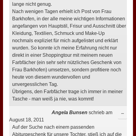
lange nicht genug.
Nach wenigen Tagen erhielt ich Post von Frau
Barkhofen, in der alle meine wichtigen Informationen
angefangen von Hauptstil, Frisur und Ausschnitt über
Kleidung, Textilien, Schmuck und Make-Up
nochmals expliziet für mich aufgelistet und erklärt
wurden. So konnte ich meine Erfahrung nicht nur
direkt in einer Shoppingtour mit meinem neuen
Farbfächer (ein sehr sehr nützliches Geschenk von
Frau Barkhofen) umsetzen, sondern profitiere noch
heute von diesem wundervollen und
unvergesslichen Tag.
Übrigens, den Farbfächer trage ich immer in meiner
Tasche - man weiß ja nie, was kommt!
Angela Bunsen
schrieb am
DIESE
...
August 18, 2011
META
Auf der Suche nach einem passenden
EIN-/
Abiturgeschenk für unsere Tochter, stieß ich auf die