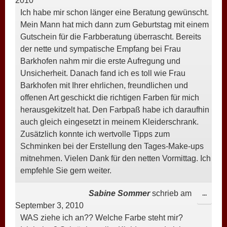
2010
META
Ich habe mir schon länger eine Beratung gewünscht.
EIN-/
Mein Mann hat mich dann zum Geburtstag mit einem
Gutschein für die Farbberatung überrascht. Bereits
der nette und sympatische Empfang bei Frau
Barkhofen nahm mir die erste Aufregung und
Unsicherheit. Danach fand ich es toll wie Frau
Barkhofen mit Ihrer ehrlichen, freundlichen und
offenen Art geschickt die richtigen Farben für mich
herausgekitzelt hat. Den Farbpaß habe ich daraufhin
auch gleich eingesetzt in meinem Kleiderschrank.
Zusätzlich konnte ich wertvolle Tipps zum
Schminken bei der Erstellung den Tages-Make-ups
mitnehmen. Vielen Dank für den netten Vormittag. Ich
empfehle Sie gern weiter.
Sabine Sommer
schrieb am
DIESE
...
September 3, 2010
META
WAS ziehe ich an?? Welche Farbe steht mir?
EIN-/