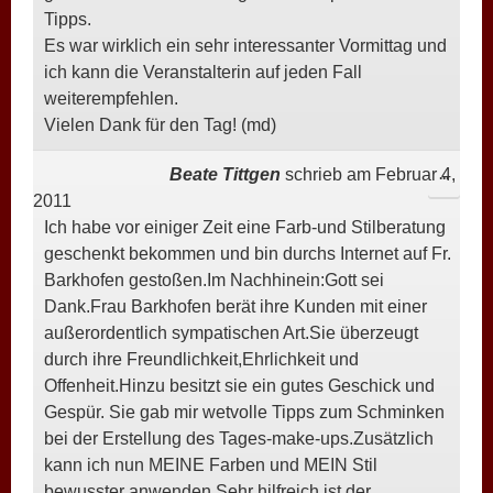
Tipps.
Es war wirklich ein sehr interessanter Vormittag und
ich kann die Veranstalterin auf jeden Fall
weiterempfehlen.
Vielen Dank für den Tag! (md)
Beate Tittgen
schrieb am
Februar 4,
DIESE
...
2011
META
Ich habe vor einiger Zeit eine Farb-und Stilberatung
EIN-/
geschenkt bekommen und bin durchs Internet auf Fr.
Barkhofen gestoßen.Im Nachhinein:Gott sei
Dank.Frau Barkhofen berät ihre Kunden mit einer
außerordentlich sympatischen Art.Sie überzeugt
durch ihre Freundlichkeit,Ehrlichkeit und
Offenheit.Hinzu besitzt sie ein gutes Geschick und
Gespür. Sie gab mir wetvolle Tipps zum Schminken
bei der Erstellung des Tages-make-ups.Zusätzlich
kann ich nun MEINE Farben und MEIN Stil
bewusster anwenden.Sehr hilfreich ist der