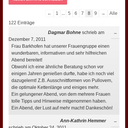
Navigation
←
1
...
5
6
7
8
9
→
Alle
der
122 Einträge
Gästebuchliste
Dagmar Bohne
schrieb am
DIESE
...
Dezember 7, 2011
META
Frau Barkhofen hat unserer Frauengruppe einen
EIN-/
wunderbaren, informativen und sehr hilfreichen
Abend bereitet!
Obwohl ich eine ähnliche Beratung schon vor
einigen Jahren genießen durfte, habe ich noch viel
dazugelernt! Z.B. Ausschnittformen von Pullovern,
die optimale Kettenlänge und einiges mehr.
Ein gelungener Abend, von dem mehrere Frauen
tolle Tipps und Hinweise mitgenommen haben.
Ein Abend, der Lust auf mehr macht! Dankeschön!
Ann-Kathrin Hemmer
DIESE
...
schrieb am
Oktober 24, 2011
META