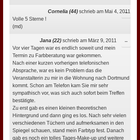
Cornelia (44)
schrieb am
Mai 4, 2011
DIESE
...
Volle 5 Sterne !
META
(md)
EIN-/
Jana (22)
schrieb am
März 9, 2011
DIESE
...
Vor vier Tagen war es endlich soweit und mein
META
Termin zu Farbberatung war gekommen.
EIN-/
Nach einer kurzen vorherigen telefonischen
Absprache, war es kein Problem das die
Veranstalterin zu mir in die Wohnung nach Dortmund
kommt. Schon am Telefon kam Sie mir sehr
sympathisch vor, was sich auch sofort beim Treffen
bestätigte.
Zu erst gab es einen kleinen theoretischen
Hintergrund und dann ging es los. Nach sehr vielen
verschiedenen Tüchern und aufmerksamen in den
Spiegel schauen, stand mein Farbtyp fest. Danach
gab es noch ein tolles Tages-Make-up und weitere