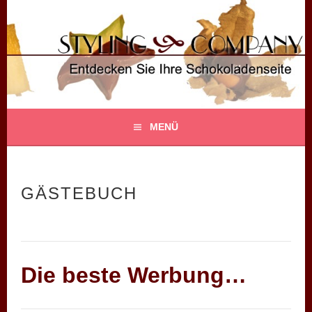
Springe
zum
Inhalt
STYLING COMPANY
ENTDECKEN SIE IHRE SCHOKOLADENSEITE!
MENÜ
GÄSTEBUCH
Die beste Werbung…