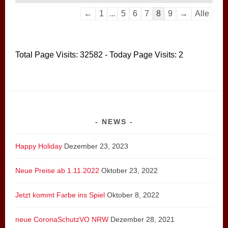
Navigation
←
1
...
5
6
7
8
9
→
Alle
der
Gästebuchliste
Total Page Visits: 32582 - Today Page Visits: 2
NEWS
Happy Holiday
Dezember 23, 2023
Neue Preise ab 1.11.2022
Oktober 23, 2022
Jetzt kommt Farbe ins Spiel
Oktober 8, 2022
neue CoronaSchutzVO NRW
Dezember 28, 2021