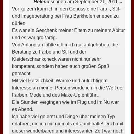
Helena
schrieb am
September 21, 2011
DIESE
...
Vor kurzem kam ich in den Genuss eine Farb -, Stil-
META
und Imageberatung bei Frau Barkhofen erleben zu
EIN-/
dürfen.
Es war ein Geschenk meiner Eltern zu meinem Abitur
und es war großartig.
Von Anfang an fühlte ich mich gut aufgehoben, die
Beratung zu Farbe und Stil und der
Kleiderschrankcheck waren nicht nur sehr
kompetent, sondern haben auch großen Spaß
gemacht.
Mit viel Herzlichkeit, Wärme und aufrichtigem
Interesse an meiner Person wurde ich in die Welt der
Farben, Mode und des Make-Up entführt.
Die Stunden vergingen wie im Flug und im Nu war
es Abend.
Ich habe viel gelernt und Dinge über meinen Typ
erfahren, die ich mir niemals erträumt hätte! Doch mit
dieser wunderbaren und interessanten Zeit war noch