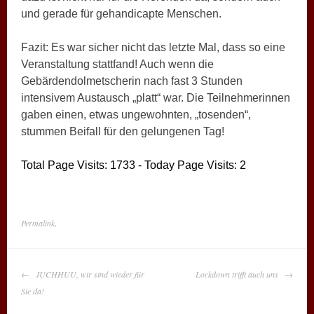
und gerade für gehandicapte Menschen.
Fazit: Es war sicher nicht das letzte Mal, dass so eine
Veranstaltung stattfand! Auch wenn die
Gebärdendolmetscherin nach fast 3 Stunden
intensivem Austausch „platt“ war. Die Teilnehmerinnen
gaben einen, etwas ungewohnten, „tosenden“,
stummen Beifall für den gelungenen Tag!
Total Page Visits: 1733 - Today Page Visits: 2
Permalink
.
BEITRAGS-
JUCHHUU, wir sind wieder für
Lockdown trifft auch uns
NAVIGATION
Sie da!