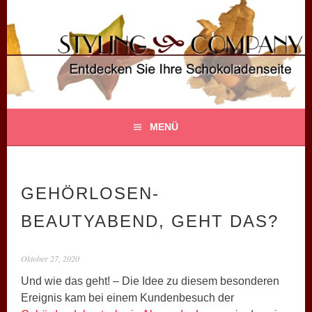
Springe
zum
Inhalt
STYLING COMPANY
ENTDECKEN SIE IHRE SCHOKOLADENSEITE!
MENÜ
GEHÖRLOSEN-
BEAUTYABEND, GEHT DAS?
Oktober 27, 2020
Und wie das geht! – Die Idee zu diesem besonderen
Ereignis kam bei einem Kundenbesuch der