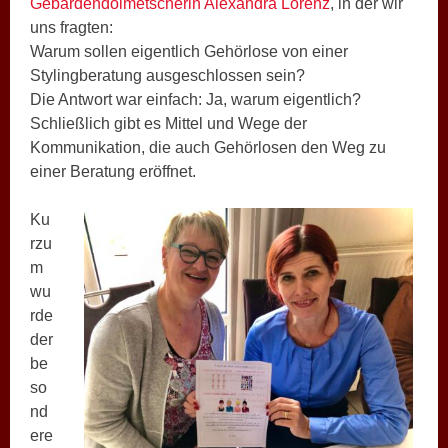
Gebärdendolmetscherin Alexandra Lorenz
, in der wir
uns fragten:
Warum sollen eigentlich Gehörlose von einer
Stylingberatung ausgeschlossen sein?
Die Antwort war einfach: Ja, warum eigentlich?
Schließlich gibt es Mittel und Wege der
Kommunikation, die auch Gehörlosen den Weg zu
einer Beratung eröffnet.
Ku
rzu
m
wu
rde
der
be
so
nd
ere