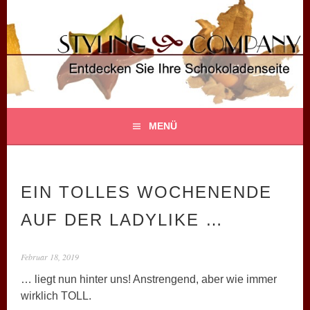
Springe
zum
Inhalt
STYLING COMPANY
ENTDECKEN SIE IHRE SCHOKOLADENSEITE!
MENÜ
EIN TOLLES WOCHENENDE
AUF DER LADYLIKE …
Februar 18, 2019
… liegt nun hinter uns! Anstrengend, aber wie immer
wirklich TOLL.