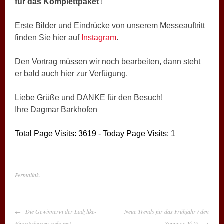
für das Komplettpaket
!
Erste Bilder und Eindrücke von unserem Messeauftritt
finden Sie hier auf
Instagram
.
Den Vortrag müssen wir noch bearbeiten, dann steht
er bald auch hier zur Verfügung.
Liebe Grüße und DANKE für den Besuch!
Ihre Dagmar Barkhofen
Total Page Visits: 3619 - Today Page Visits: 1
Permalink
.
BEITRAGS-
Die Gewinnerin der Ladylike-
Neue Trends für das Frühjahr / den
NAVIGATION
Eintrittskarten steht fest…
Sommer 2019